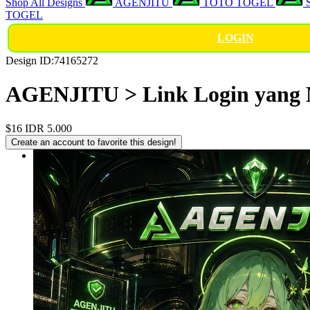
Shop All Designs
AGENJITU
TOTO TOGEL
TOGEL
LOGIN
Design ID:74165272
AGENJITU > Link Login yang 
$16
IDR 5.000
Create an account to favorite this design!