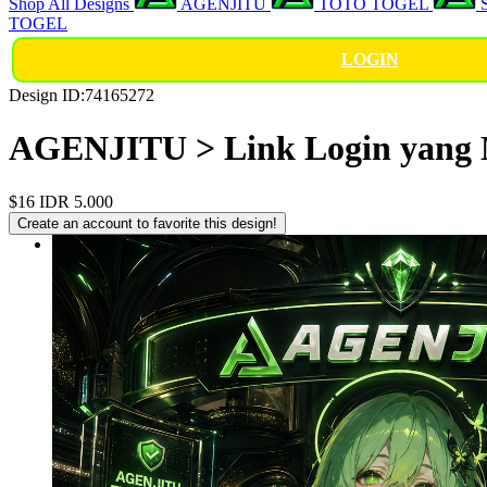
Shop All Designs
AGENJITU
TOTO TOGEL
TOGEL
LOGIN
Design ID:74165272
AGENJITU > Link Login yang 
$16
IDR 5.000
Create an account to favorite this design!