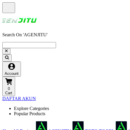
Search On 'AGENJITU'
Account
0
Cart
DAFTAR AKUN
Explore Categories
Popular Products