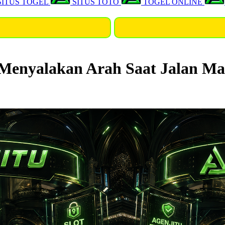
SITUS TOGEL
SITUS TOTO
TOGEL ONLINE
Menyalakan Arah Saat Jalan Ma